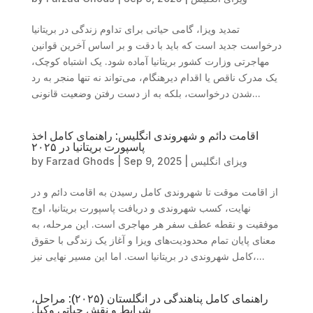
تمدید ویزا، گامی حیاتی برای تداوم زندگی در بریتانیا
درخواست جدید است که باید با دقت و بر اساس آخرین قوانین
مهاجرتی وزارت کشور بریتانیا آماده شود. یک اشتباه کوچک،
یک مدرک ناقص یا اقدام دیرهنگام، می‌تواند نه تنها منجر به رد
شدن درخواست، بلکه به از دست رفتن وضعیت قانونی...
اقامت دائم و شهروندی انگلیس: راهنمای کامل اخذ
پاسپورت بریتانیا در ۲۰۲۵
ویزای انگلیس
|
Sep 9, 2025
|
Farzad Ghods
by
از اقامت موقت تا شهروندی کامل رسیدن به اقامت دائم و در
نهایت، کسب شهروندی و دریافت پاسپورت بریتانیا، اوج
موفقیت و نقطه عطف سفر هر مهاجری است. این مرحله، به
معنای پایان تمام محدودیت‌های ویزا و آغاز یک زندگی با حقوق
کامل شهروندی در بریتانیا است. اما این مسیر نهایی نیز،...
راهنمای کامل پناهندگی در انگلستان (۲۰۲۵): مراحل،
شرایط و نقش حیاتی وکیل