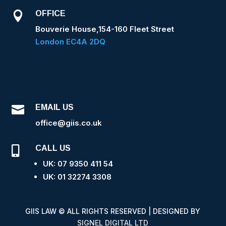
OFFICE

Bouverie House,154-160 Fleet Street
London EC4A 2DQ
EMAIL US

office@giis.co.uk
CALL US

UK: 07 9350 411 54
UK: 0
1 32274 3308
GIIS LAW © ALL RIGHTS RESERVED | DESIGNED BY
SIGNEL DIGITAL LTD